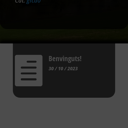
Cat.
gica0
Benvinguts!

30 / 10 / 2023