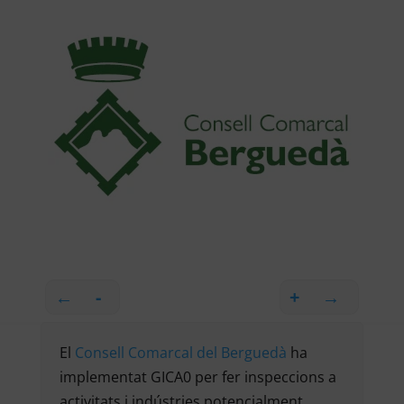
←
-
+
→
El
Consell Comarcal del Berguedà
ha
implementat GICA0 per fer inspeccions a
activitats i indústries potencialment