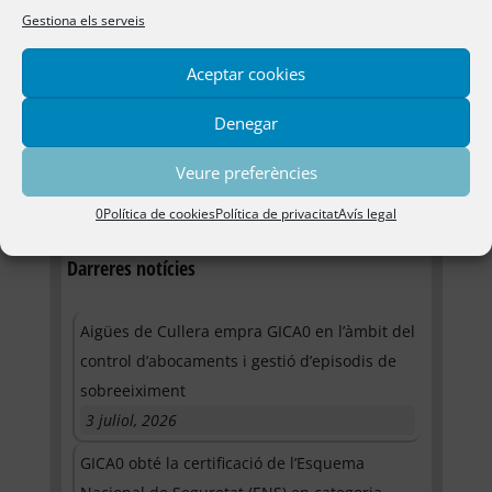
Mòdul control d'abocaments
Gestiona els serveis
Autorització d'abocament
Incidències d'abocaments
Aceptar cookies
Procés d'inspecció
Sobreeiximents
Denegar
Mòdul gestió de sistemes
RiM
Veure preferències
gica0
0Política de cookies
Política de privacitat
Avís legal
Darreres notícies
Aigües de Cullera empra GICA0 en l’àmbit del
control d’abocaments i gestió d’episodis de
sobreeiximent
3 juliol, 2026
GICA0 obté la certificació de l’Esquema