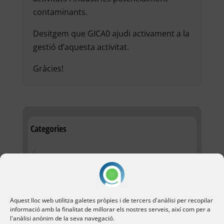
contaminants.
Desitgem que GICA0 ajudi activament a la
gestió d’aquesta activitat.
Gràcies!
Categories
Ciberseguretat
ENS
Esdeveniments
Aquest lloc web utilitza galetes pròpies i de tercers d'anàlisi per recopilar
informació amb la finalitat de millorar els nostres serveis, així com per a
Funcionament aplicació
l'anàlisi anònim de la seva navegació.