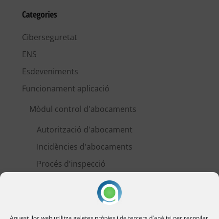
Categories
Ciberseguretat
ENS
Esdeveniments
Funcionament aplicació
Mòdul control d'abocaments
Autorització d'abocament
Incidències d'abocaments
Procés d'inspecció
Sobreeiximents
Mòdul gestió de sistemes
RiM
Aquest lloc web utilitza galetes pròpies i de tercers d'anàlisi per recopilar