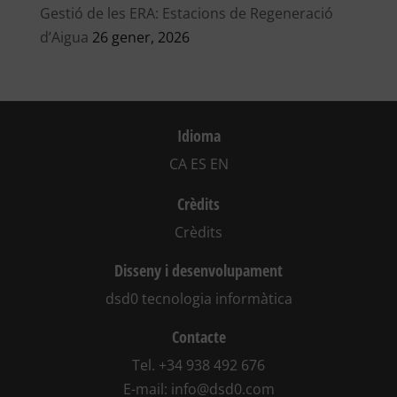
Gestió de les ERA: Estacions de Regeneració
d’Aigua
26 gener, 2026
Idioma
CA
ES
EN
Crèdits
Crèdits
Disseny i desenvolupament
dsd0 tecnologia informàtica
Contacte
Tel.
+34 938 492 676
E-mail:
info@dsd0.com