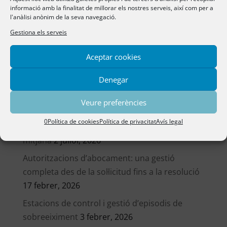
informació amb la finalitat de millorar els nostres serveis, així com per a
gica0
l'anàlisi anònim de la seva navegació.
Gestiona els serveis
Darreres notícies
Aceptar cookies
Aigües de Cullera empra GICA0 en l’àmbit del
Denegar
control d’abocaments i gestió d’episodis de
sobreeiximent
3 juliol, 2026
Veure preferències
GICA0 obté la certificació de l’Esquema
0Política de cookies
Política de privacitat
Avís legal
Nacional de Seguretat (ENS) en categoria
mitjana
2 juliol, 2026
Autoritzacions d’abocament: una gestió
completa des de la sol·licitud fins a la resolució
17 febrer, 2026
Estacions de control i gestió d’episodis de
sobreeiximent
3 febrer, 2026